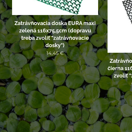
Zatrávňovacia doska EURA maxi
zelená 116x75,5cm (dopravu
treba zvoliť "zatrávňovacie
dosky")
14,45
€
Zatrávň
čierna 11
zvoliť 