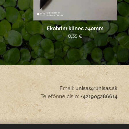
Ekobrim klinec 240mm
0,35
€
Email:
unisas@unisas.sk
Telefónne číslo:
+421905286614