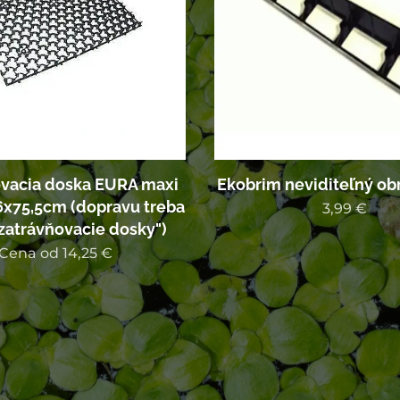
ovacia doska EURA maxi
Ekobrim neviditeľný ob
6x75,5cm (dopravu treba
3,99
€
"zatrávňovacie dosky")
Cena od
14,25
€