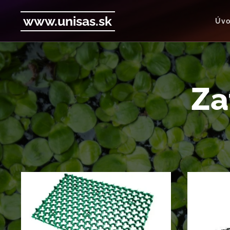
www.unisas.sk
Úv
Za