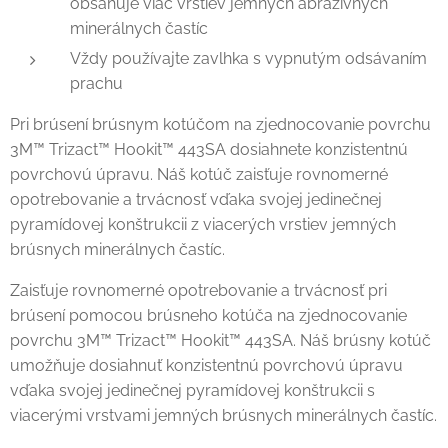
obsahuje viac vrstiev jemných abrazívnych
minerálnych častíc
Vždy používajte zavlhka s vypnutým odsávaním
prachu
Pri brúsení brúsnym kotúčom na zjednocovanie povrchu
3M™ Trizact™ Hookit™ 443SA dosiahnete konzistentnú
povrchovú úpravu. Náš kotúč zaisťuje rovnomerné
opotrebovanie a trvácnosť vďaka svojej jedinečnej
pyramídovej konštrukcii z viacerých vrstiev jemných
brúsnych minerálnych častíc.
Zaisťuje rovnomerné opotrebovanie a trvácnosť pri
brúsení pomocou brúsneho kotúča na zjednocovanie
povrchu 3M™ Trizact™ Hookit™ 443SA. Náš brúsny kotúč
umožňuje dosiahnuť konzistentnú povrchovú úpravu
vďaka svojej jedinečnej pyramídovej konštrukcii s
viacerými vrstvami jemných brúsnych minerálnych častíc.