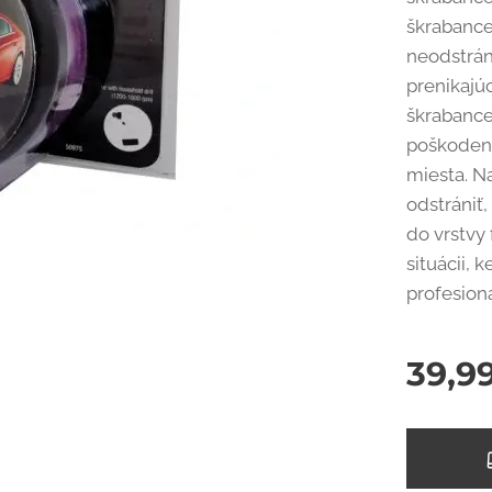
škrabance 
neodstrán
prenikajú
škrabance
poškodeni
miesta. N
odstrániť
do vrstvy 
situácii,
profesio
39,9