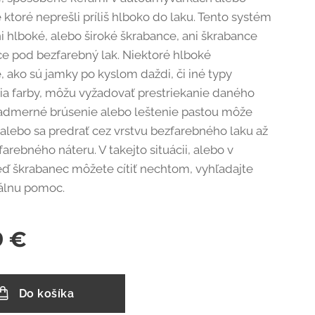
ktoré neprešli príliš hlboko do laku. Tento systém
i hlboké, alebo široké škrabance, ani škrabance
ce pod bezfarebný lak. Niektoré hlboké
, ako sú jamky po kyslom daždi, či iné typy
a farby, môžu vyžadovať prestriekanie daného
admerné brúsenie alebo leštenie pastou môže
, alebo sa predrať cez vrstvu bezfarebného laku až
farebného náteru. V takejto situácii, alebo v
 keď škrabanec môžete cítiť nechtom, vyhľadajte
nálnu pomoc.
9
€
Do košíka