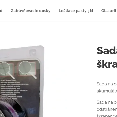
od
Zatrávňovacie dosky
Leštiace pasty 3M
Glasurit
Sad
škr
Sada na o
akumuláto
Sada na o
odstránen
škrabance