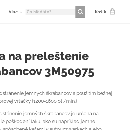
Viac
Košík
a na preleštenie
abancov 3M50975
dstránenie jemných škrabancov s použitím bežnej
rovej vŕtačky (1200-1600 ot./min.)
dstánenie jemných škrabancov je určená na
ie poškodení laku, ako sú napríklad jemné
, spôsobené kefami v autoumyvárkach alebo