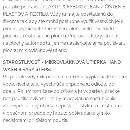
použitie prípravku PLASTIC & FABRIC CLEAN / ČISTENIE
PLASTOV A TEXTILU. Vždy ju majte poskladanú do
štvorca tak, aby ste mohli postupne využiť všetkých jej 8
plôch - vymieňajte znečistenú, alebo veľmi zvlhnutú
plochu za čistú suchú plochu. Prípravok, ktorý striekate
na plochy automobilu, jemne nastierkajte aj na používanú
plochu mikrovláknovej utierky.
STAROSTLIVOSŤ - MIKROVLÁKNOVÁ UTIERKA HAND
WASH 6 EASY STEPS:
Po použití vždy mikrovláknovú utierku vypláchajte v čistej
vode, nechajte ju vyschnúť a prípadne ju odložte do
obalu. Po určitom čase používania ju vyperte v práčke
bez použitia aviváže - tá by mikrovlákno znefunkčnila.
Zabezpečte, aby utierka neprišla do styku s nečistotami -
v opačnom prípade by hrozilo poškrabanie týmito
nečistotami pri ďalšom použití.