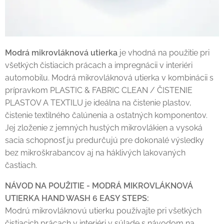
Modrá mikrovláknová utierka
je vhodná na použitie pri
všetkých čistiacich prácach a impregnácii v interiéri
automobilu. Modrá mikrovláknová utierka v kombinácii s
prípravkom PLASTIC & FABRIC CLEAN / ČISTENIE
PLASTOV A TEXTILU je ideálna na čistenie plastov,
čistenie textilného čalúnenia a ostatných komponentov.
Jej zloženie z jemných hustých mikrovlákien a vysoká
sacia schopnosť ju predurčujú pre dokonalé výsledky
bez mikroškrabancov aj na háklivých lakovaných
častiach.
NÁVOD NA POUŽITIE - MODRÁ MIKROVLÁKNOVÁ
UTIERKA HAND WASH 6 EASY STEPS:
Modrú mikrovláknovú utierku používajte pri všetkých
čistiacich prácach v interiéri v súlade s návodom na