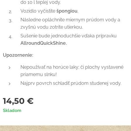
do 10 l teplej vody.
Vozidlo vyčistite
špongiou
.
Následne opláchnite miernym prúdom vody a
zvyšnú vodu zotrite utierkou.
Sušenie bude jednoduchšie vďaka prípravku
AllroundQuickShine.
Upozornenie:
Nepoužívať na horúce laky; či plochy vystavené
priamemu slnku!
Najprv povrch schladiť prúdom studenej vody.
14,50
€
Skladom