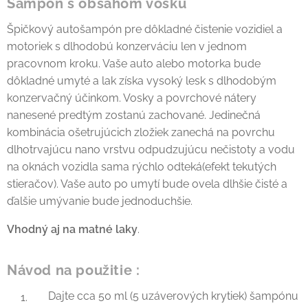
Šampón s obsahom vosku
Špičkový autošampón pre dôkladné čistenie vozidiel a
motoriek s dlhodobú konzerváciu len v jednom
pracovnom kroku. Vaše auto alebo motorka bude
dôkladné umyté a lak získa vysoký lesk s dlhodobým
konzervačný účinkom. Vosky a povrchové nátery
nanesené predtým zostanú zachované. Jedinečná
kombinácia ošetrujúcich zložiek zanechá na povrchu
dlhotrvajúcu nano vrstvu odpudzujúcu nečistoty a vodu
na oknách vozidla sama rýchlo odteká(efekt tekutých
stieračov). Vaše auto po umytí bude ovela dlhšie čisté a
ďalšie umývanie bude jednoduchšie.
Vhodný aj na matné laky
.
Návod na použitie :
Dajte cca 50 ml (5 uzáverových krytiek) šampónu