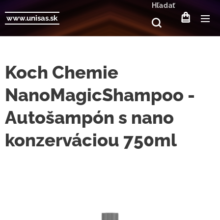
Hľadať
www.unisas.sk
Koch Chemie
NanoMagicShampoo -
Autošampón s nano
konzerváciou 750ml