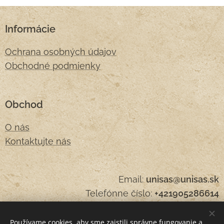
Informácie
Ochrana osobných údajov
Obchodné podmienky
Obchod
O nás
Kontaktujte nás
Email:
unisas@unisas.sk
Telefónne číslo:
+421905286614
Používame cookies, aby sme zaistili správne fungovanie a