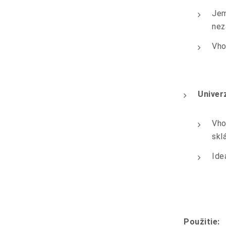
Jem
nez
Vho
Univerz
Vho
skl
Ide
Použitie: