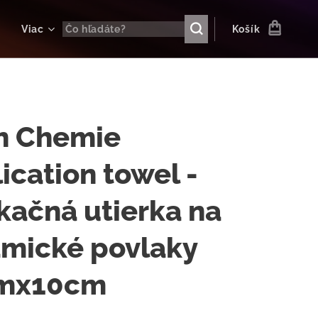
Viac
Košík
h Chemie
ication towel -
kačná utierka na
amické povlaky
mx10cm