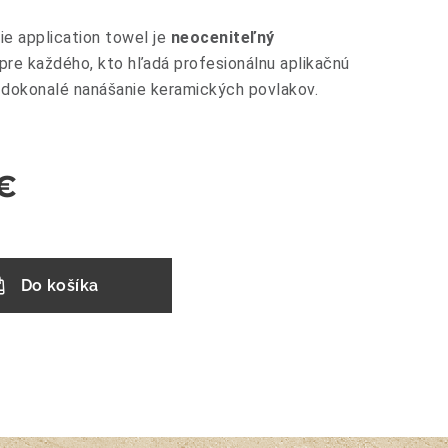
e application towel je
neoceniteľný
pre každého, kto hľadá profesionálnu aplikačnú
e dokonalé nanášanie keramických povlakov.
€
Do košíka