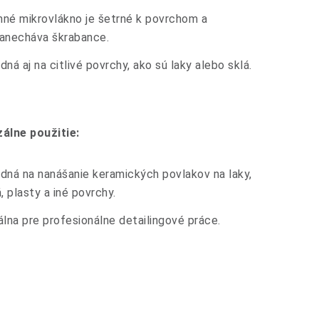
né mikrovlákno je šetrné k povrchom a
anecháva škrabance.
dná aj na citlivé povrchy, ako sú laky alebo sklá.
álne použitie:
dná na nanášanie keramických povlakov na laky,
á, plasty a iné povrchy.
álna pre profesionálne detailingové práce.