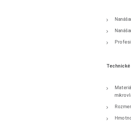
Nanášan
Nanášan
Profesi
Technické
Materi
mikrov
Rozmer
Hmotno