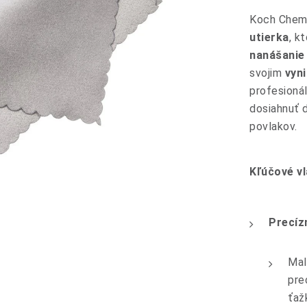
Koch Chemi
utierka
, k
nanášanie
svojim
vyn
profesioná
dosiahnuť d
povlakov.
Kľúčové vl
Precízn
Mal
pre
ťaž