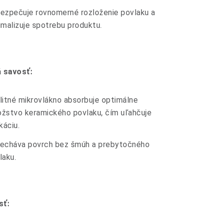
ezpečuje rovnomerné rozloženie povlaku a
imalizuje spotrebu produktu.
 savosť:
litné mikrovlákno absorbuje optimálne
žstvo keramického povlaku, čím uľahčuje
káciu.
echáva povrch bez šmúh a prebytočného
laku.
sť: