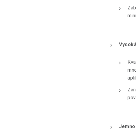
Zab
min
Vysoká
Kva
mno
apli
Zan
pov
Jemno