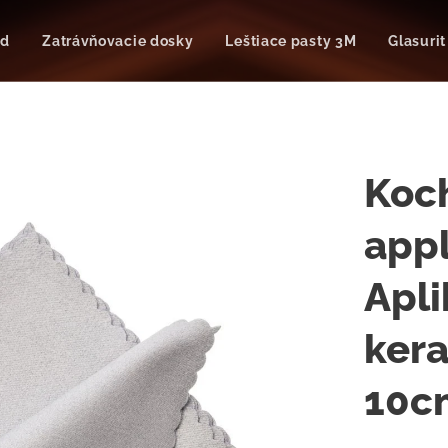
od
Zatrávňovacie dosky
Leštiace pasty 3M
Glasurit
Koc
appl
Apli
ker
10c