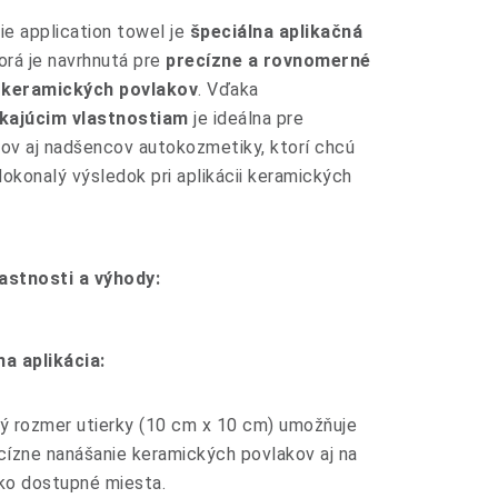
e application towel je
špeciálna aplikačná
torá je navrhnutá pre
precízne a rovnomerné
 keramických povlakov
. Vďaka
ikajúcim vlastnostiam
je ideálna pre
lov aj nadšencov autokozmetiky, ktorí chcú
okonalý výsledok pri aplikácii keramických
astnosti a výhody:
a aplikácia:
ý rozmer utierky (10 cm x 10 cm) umožňuje
cízne nanášanie keramických povlakov aj na
ko dostupné miesta.