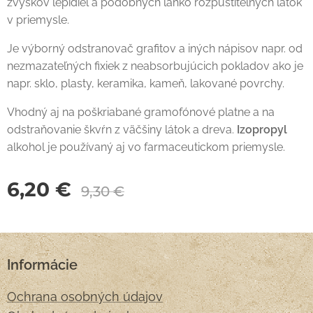
zvyškov lepidiel a podobných ľahko rozpustiteľných látok
v priemysle.
Je výborný odstranovač grafitov a iných nápisov napr. od
nezmazateľných fixiek z neabsorbujúcich pokladov ako je
napr. sklo, plasty, keramika, kameň, lakované povrchy.
Vhodný aj na poškriabané gramofónové platne a na
odstraňovanie škvŕn z väčšiny látok a dreva.
Izopropyl
alkohol je používaný aj vo farmaceutickom priemysle.
6,20
€
9,30
€
Informácie
Ochrana osobných údajov