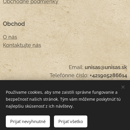
Obchodné podmienky
Obchod
O nás
Kontaktujte nás
Email:
unisas@unisas.sk
Telefónne číslo:
+421905286614
Používame cookies, aby sme zaistili správne fungovanie a
bezpečnosť našich stránok. Tým vám môžeme poskytnúť tú
Cookies
najlepšiu skúsenosť z ich návštevy.
Do košíka
Prijať nevyhnutné
Prijať všetko