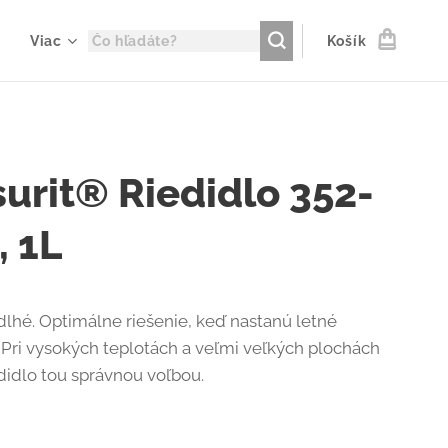
Viac
Košík
surit® Riedidlo 352-
, 1L
 dlhé. Optimálne riešenie, keď nastanú letné
 Pri vysokých teplotách a veľmi veľkých plochách
edidlo tou správnou voľbou.