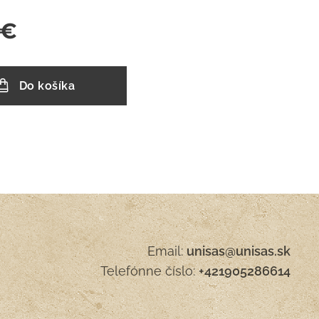
€
Do košíka
Email:
unisas@unisas.sk
Telefónne číslo:
+421905286614