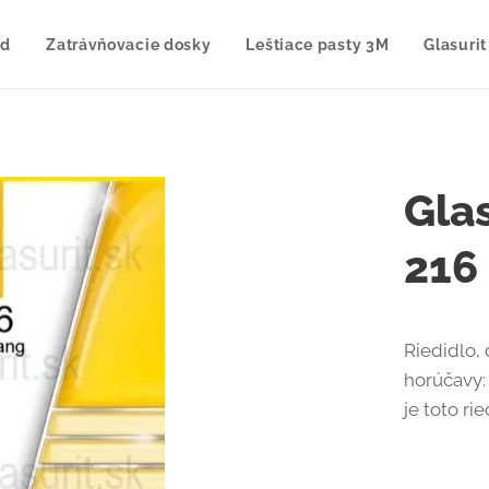
od
Zatrávňovacie dosky
Leštiace pasty 3M
Glasurit
Gla
216 
Riedidlo,
horúčavy:
je toto ri