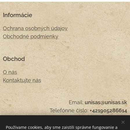
Informácie
Ochrana osobných údajov
Obchodné podmienky
Obchod
O nás
Kontaktujte nás
Email:
unisas@unisas.sk
Telefónne číslo:
+421905286614
Používame cookies, aby sme zaistili správne fungovanie a