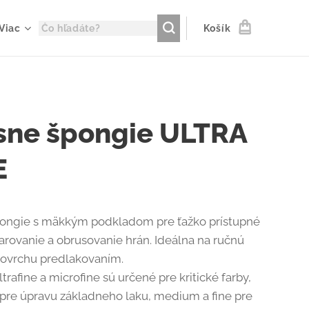
Viac
Košík
sne špongie ULTRA
E
ongie s mäkkým podkladom pre ťažko prístupné
varovanie a obrusovanie hrán. Ideálna na ručnú
povrchu predlakovaním.
trafine a microfine sú určené pre kritické farby,
 pre úpravu základneho laku, medium a fine pre