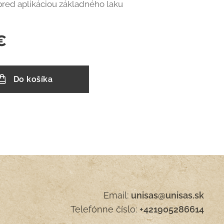
pred aplikáciou základného laku
€
Do košíka
Email:
unisas@unisas.sk
Telefónne číslo:
+421905286614