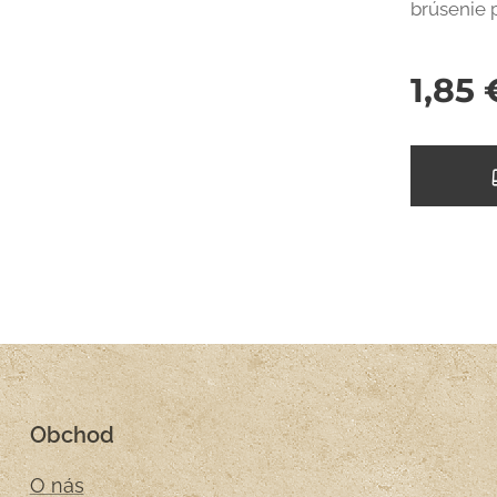
brúsenie 
1,85
Obchod
O nás