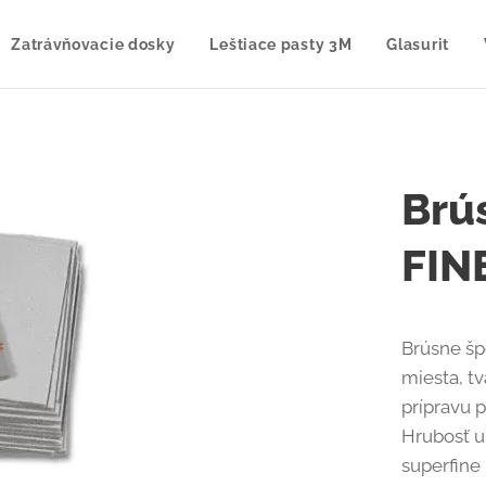
Zatrávňovacie dosky
Leštiace pasty 3M
Glasurit
Brú
FIN
Brúsne šp
miesta, t
prípravu 
Hrubosť ul
superfine